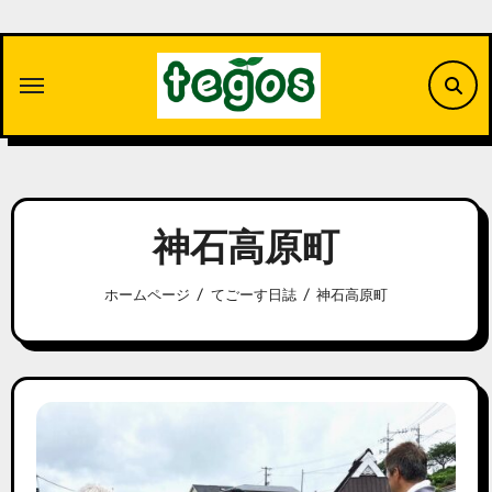
内
容
を
ス
キ
ッ
プ
神石高原町
ホームページ
てごーす日誌
神石高原町