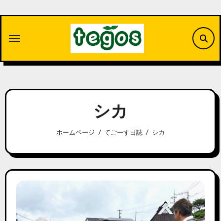
内
容
を
ス
キ
ッ
プ
シカ
ホームページ
てごーす日誌
シカ