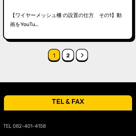
【ワイヤーメッシュ柵 の設置の仕方 その1】動
画をYouTu…
投
1
2
稿
の
ペ
TEL & FAX
ー
ジ
送
TEL 082-401-4158