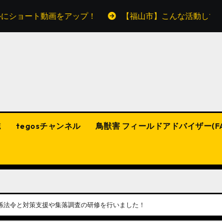
ト動画をアップ！
【福山市】こんな活動してます！teg
誌
tegosチャンネル
鳥獣害 フィールドアドバイザー(F
】関係法令と対策支援や集落調査の研修を行いました！