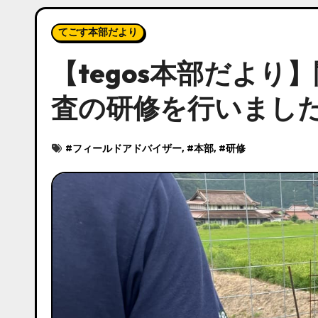
てごす本部だより
【tegos本部だよ
査の研修を行いまし
#
フィールドアドバイザー
, #
本部
, #
研修