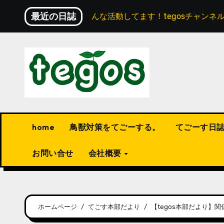
内
最近の日誌
神石高原町】こんな活動してます！tegosチャンネルにショー
容
を
ス
キ
ッ
プ
home
鳥獣対策をてごーする。
てごーす日
お問い合せ
会社概要
ホームページ
てごす本部だより
【tegos本部だより