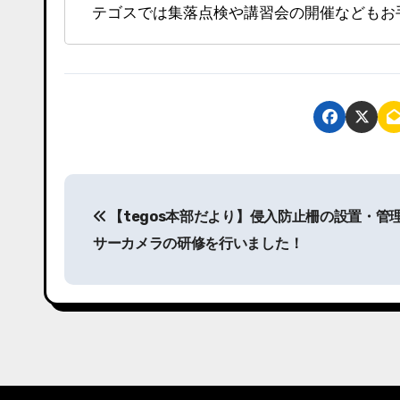
テゴスでは集落点検や講習会の開催などもお
投
【tegos本部だより】侵入防止柵の設置・管
稿
サーカメラの研修を行いました！
ナ
ビ
ゲ
ー