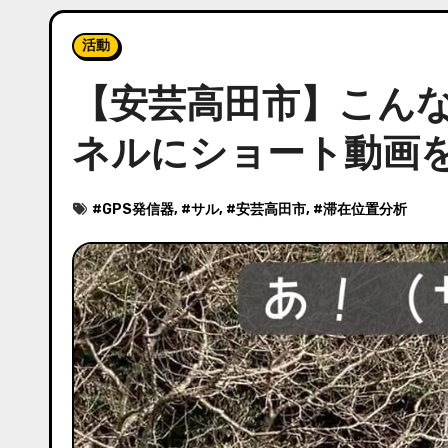
活動
【安芸高田市】こんな
ネルにショート動画
#
GPS発信器
, #
サル
, #
安芸高田市
, #
滞在位置分析