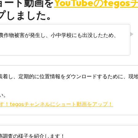
ョート動画を
YouTubeのtegos
プしました。
い。
！tegosチャンネルにショート動画をアップ！
追跡調査の様子を紹介します！