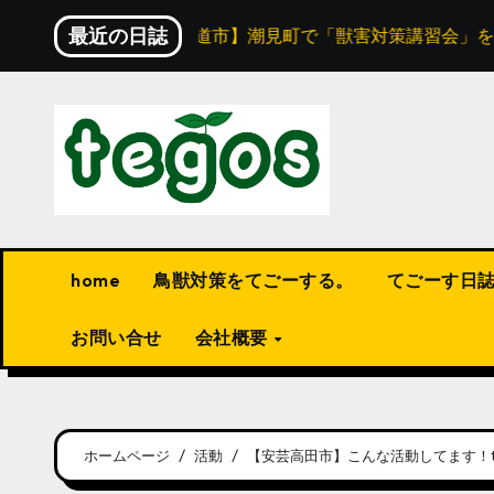
内
最近の日誌
！
【尾道市】潮見町で「獣害対策講習会」を開催！
容
を
ス
キ
ッ
プ
home
鳥獣対策をてごーする。
てごーす日
お問い合せ
会社概要
ホームページ
活動
【安芸高田市】こんな活動してます！t