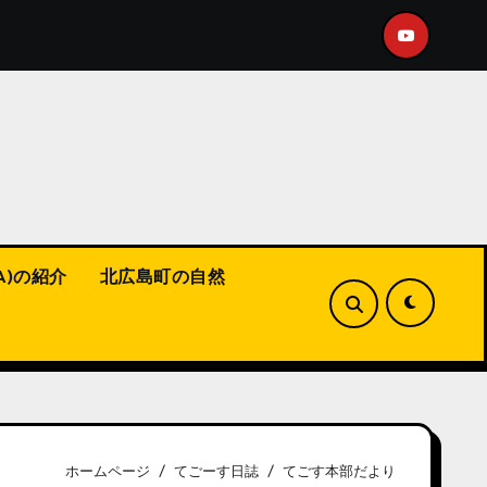
ート動画をアップ！
【福山市】こんな活動してます！te
A)の紹介
北広島町の自然
ホームページ
てごーす日誌
てごす本部だより