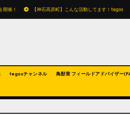
【神石高原町】こんな活動してます！tegosチャンネルにショ
誌
tegosチャンネル
鳥獣害 フィールドアドバイザー(F