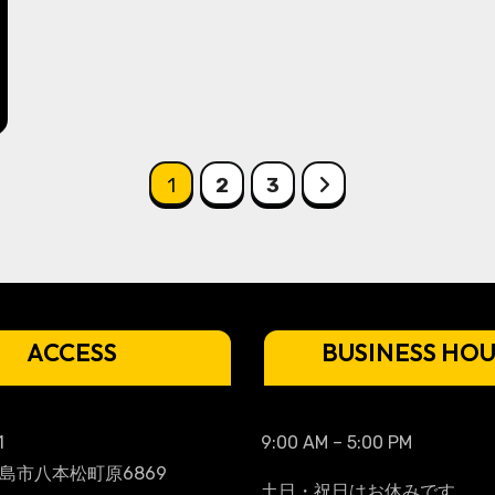
投
1
2
3
稿
の
ペ
ACCESS
BUSINESS HO
ー
ジ
1
送
9:00 AM – 5:00 PM
島市八本松町原6869
土日・祝日はお休みです。