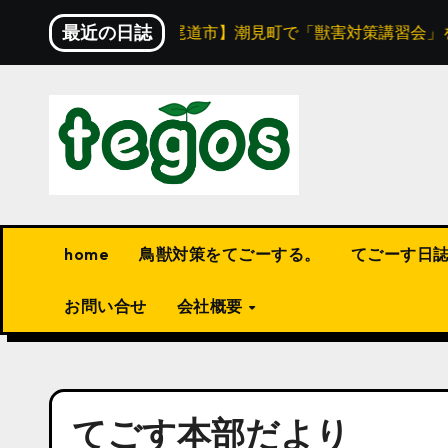
内
最近の日誌
【尾道市】潮見町で「獣害対策講習会」を開催！
容
を
ス
キ
ッ
プ
home
鳥獣対策をてごーする。
てごーす日
お問い合せ
会社概要
てごす本部だより