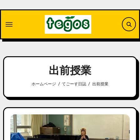
内
容
を
ス
キ
ッ
プ
出前授業
ホームページ
てごーす日誌
出前授業