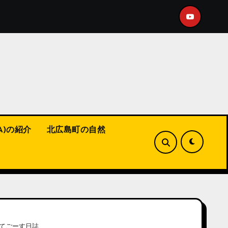
ネルにショート動画をアップ！
【福山市】こんな活動してま
A)の紹介
北広島町の自然
てごーす日誌