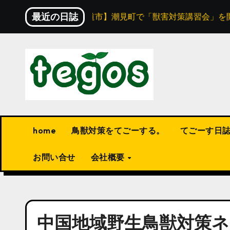
内
最近の日誌
ご紹介！
【尾道市】潮見町で「獣害対策講習会」を開催
容
を
ス
キ
ッ
プ
home
鳥獣対策をてごーする。
てごーす日
お問い合せ
会社概要
中国地域野生鳥獣対策