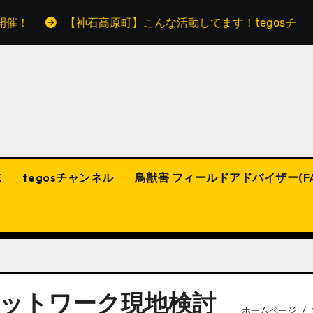
！
【神石高原町】こんな活動してます！tegosチャン
誌
tegosチャンネル
鳥獣害 フィールドアドバイザー(F
ネットワーク現地検討
ホームページ