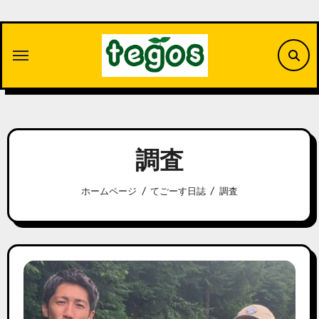
内
容
を
ス
キ
ッ
プ
調査
ホームページ
てごーす日誌
調査