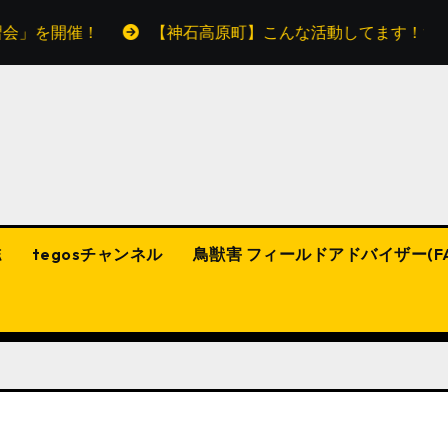
」を開催！
【神石高原町】こんな活動してます！tego
誌
tegosチャンネル
鳥獣害 フィールドアドバイザー(F