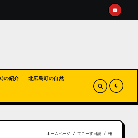
sチャンネルにショート動画をアップ！
【福山市】こんな活
A)の紹介
北広島町の自然
ホームページ
てごーす日誌
柵