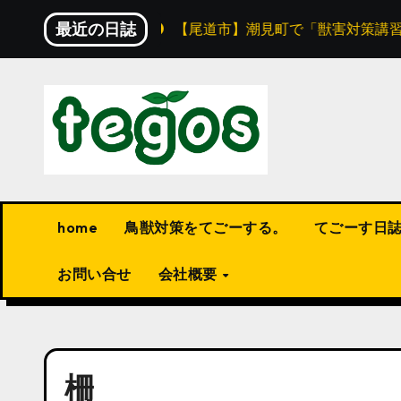
内
最近の日誌
り組みをご紹介！
【尾道市】潮見町で「獣害対策講習会
容
を
ス
キ
ッ
プ
home
鳥獣対策をてごーする。
てごーす日
お問い合せ
会社概要
柵