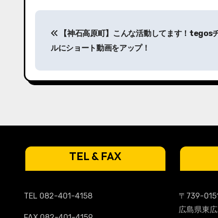
投
【神石高原町】こんな活動してます！tegos
稿
ルにショート動画をアップ！
ナ
ビ
ゲ
ー
シ
ョ
TEL & FAX
ン
TEL 082-401-4158
〒739-015
広島県東広
FAX 082-401-4159