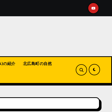
にショート動画をアップ！
【福山市】こんな活動してます！
A)の紹介
北広島町の自然