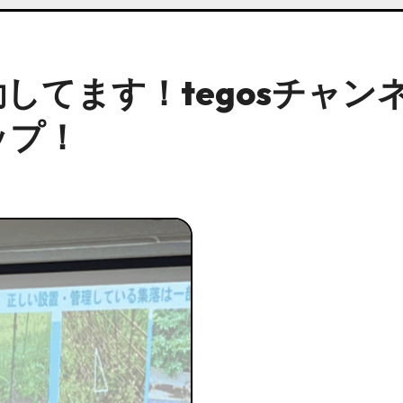
してます！tegosチャン
ップ！