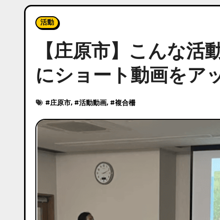
活動
【庄原市】こんな活動
にショート動画をア
#
庄原市
, #
活動動画
, #
複合柵