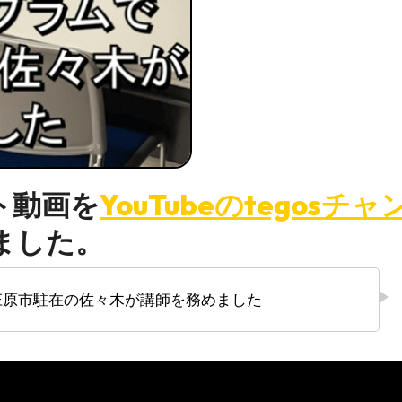
ト動画を
YouTubeのtegosチャ
ました。
で庄原市駐在の佐々木が講師を務めました