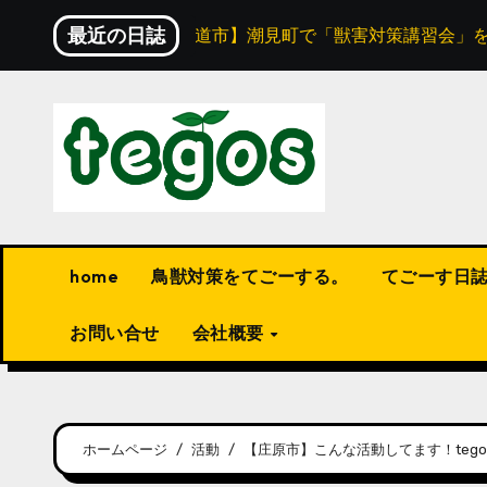
内
最近の日誌
介！
【尾道市】潮見町で「獣害対策講習会」を開催！
容
を
ス
キ
ッ
プ
home
鳥獣対策をてごーする。
てごーす日
お問い合せ
会社概要
ホームページ
活動
【庄原市】こんな活動してます！teg