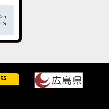
ショ
！
URS