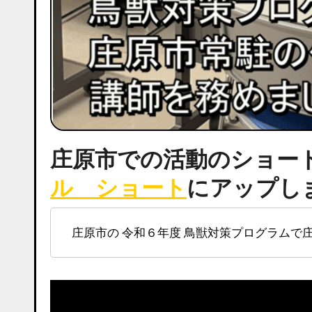
庄原市での活動のショー
ル ショート
にアップし
庄原市の 令和６年度 鳥獣対策プログラム